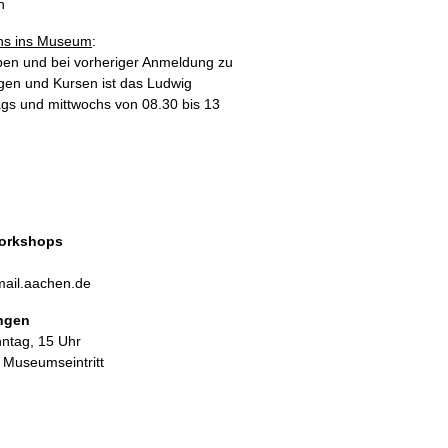
n
s ins Museum
:
en und bei vorheriger Anmeldung zu
gen und Kursen ist das Ludwig
gs und mittwochs von 08.30 bis 13
orkshops
ail.aachen.de
ungen
nntag, 15 Uhr
. Museumseintritt