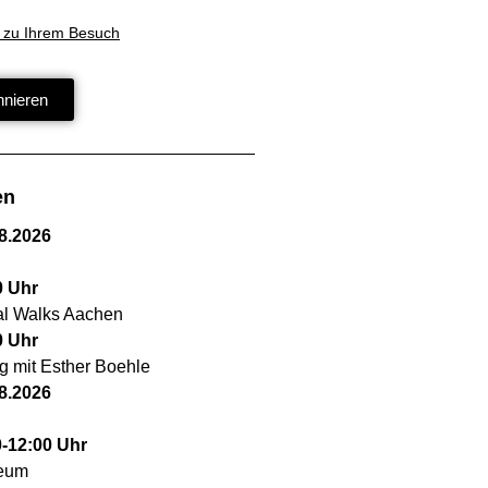
 zu Ihrem Besuch
nnieren
en
8.2026
0
Uhr
cal Walks Aachen
0
Uhr
g mit Esther Boehle
8.2026
0
-
12:00
Uhr
seum