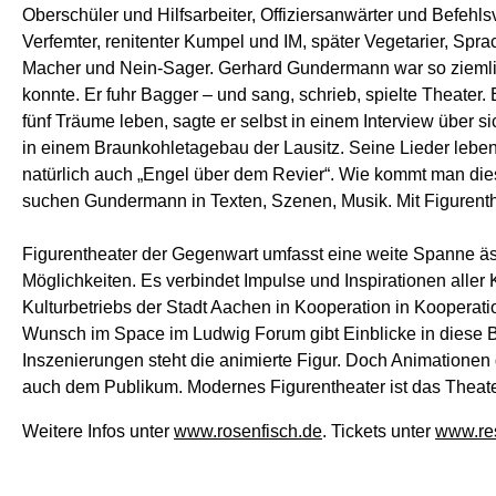
Oberschüler und Hilfsarbeiter, Offiziersanwärter und Befeh
Verfemter, renitenter Kumpel und IM, später Vegetarier, Spra
Macher und Nein-Sager. Gerhard Gundermann war so ziemli
konnte. Er fuhr Bagger – und sang, schrieb, spielte Theater.
fünf Träume leben, sagte er selbst in einem Interview über s
in einem Braunkohletagebau der Lausitz. Seine Lieder leben w
natürlich auch „Engel über dem Revier“. Wie kommt man d
suchen Gundermann in Texten, Szenen, Musik. Mit Figurenthe
Figurentheater der Gegenwart umfasst eine weite Spanne äst
Möglichkeiten. Es verbindet Impulse und Inspirationen aller
Kulturbetriebs der Stadt Aachen in Kooperation in Kooperati
Wunsch im Space im Ludwig Forum gibt Einblicke in diese B
Inszenierungen steht die animierte Figur. Doch Animationen
auch dem Publikum. Modernes Figurentheater ist das Theat
Weitere Infos unter
www.rosenfisch.de
. Tickets unter
www.res