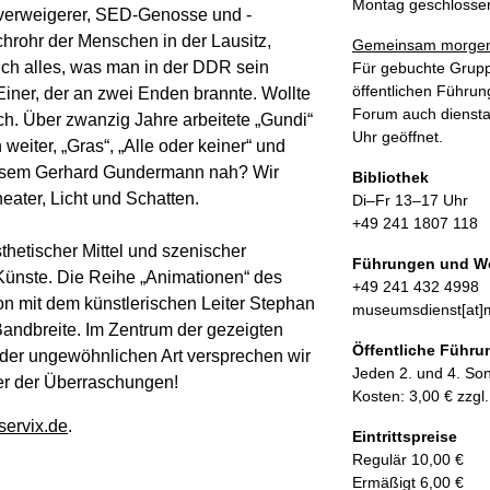
Montag geschlosse
lsverweigerer, SED-Genosse und -
chrohr der Menschen in der Lausitz,
Gemeinsam morgen
ch alles, was man in der DDR sein
Für gebuchte Grupp
öffentlichen Führun
 Einer, der an zwei Enden brannte. Wollte
Forum auch diensta
ich. Über zwanzig Jahre arbeitete „Gundi“
Uhr geöffnet.
eiter, „Gras“, „Alle oder keiner“ und
iesem Gerhard Gundermann nah? Wir
Bibliothek
ater, Licht und Schatten.
Di–Fr 13–17 Uhr
+49 241 1807 118
hetischer Mittel und szenischer
Führungen und W
 Künste. Die Reihe „Animationen“ des
+49 241 432 4998
on mit dem künstlerischen Leiter Stephan
museumsdienst[at]m
andbreite. Im Zentrum der gezeigten
Öffentliche Führ
 der ungewöhnlichen Art versprechen wir
Jeden 2. und 4. So
er der Überraschungen!
Kosten: 3,00 € zzgl
ervix.de
.
Eintrittspreise
Regulär 10,00 €
Ermäßigt 6,00 €