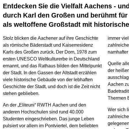
Entdecken Sie die Vielfalt Aachens - un
durch Karl den Großen und berühmt für i
als weltoffene Großstadt mit historische
Stolz blicken die Aachener auf ihre Geschichte
immer vie
als römische Bäderstadt und Kaiserresidenz
zahlreiche
Karls des Großen zurück. Der Dom, 1978 zum
namhafter
ersten UNESCO Weltkulturerbe in Deutschland
Quelle all
ernannt, und das Rathaus bilden den Mittelpunkt
der heiße
der Stadt. In den Gassen der Altstadt erzählen
ausschlag
viele historische Gebäude von der lebhaften
Aachen zu
Geschichte der Stadt, und doch ist die Zeit nicht
Badetradit
stehen geblieben.
Thermen B
An der „Eliteuni“ RWTH Aachen und den
Wer sich l
anderen Hochschulen sind rund 40.000
zahlreiche
Studenten eingeschrieben. Das junge Leben
gelegenen
pulsiert vor allem im Pontviertel, dem beliebten