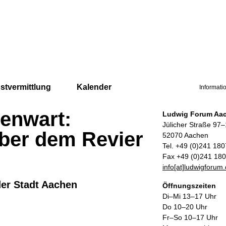
stvermittlung
Kalender
Informati
genwart:
Ludwig Forum Aa
Jülicher Straße 97
ber dem Revier
52070 Aachen
Tel. +49 (0)241 18
Fax +49 (0)241 18
info[at]ludwigforum
der Stadt Aachen
Öffnungszeiten
Di–Mi 13–17 Uhr
Do 10–20 Uhr
Fr–So 10–17 Uhr