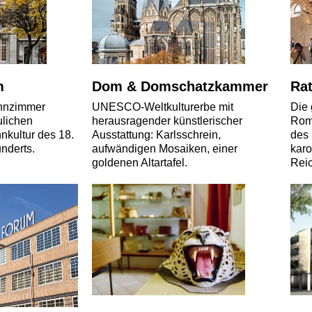
m
Dom & Domschatzkammer
Ra
hnzimmer
UNESCO-Weltkulturerbe mit
Die 
ulichen
herausragender künstlerischer
Roma
nkultur des 18.
Ausstattung: Karlsschrein,
des 
nderts.
aufwändigen Mosaiken, einer
karo
goldenen Altartafel.
Rei