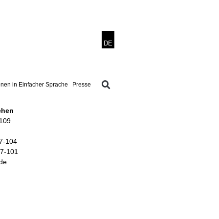
onen in Einfacher Sprache
Presse
chen
–109
07-104
07-101
.de