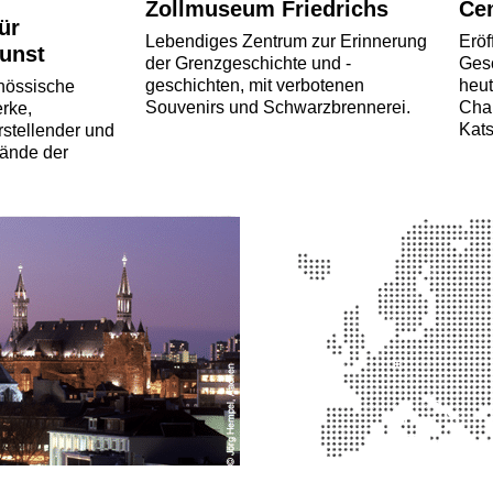
Zollmuseum Friedrichs
Ce
ür
Lebendiges Zentrum zur Erinnerung
Erö
Kunst
der Grenzgeschichte und -
Gesc
geschichten, mit verbotenen
heut
enössische
Souvenirs und Schwarzbrennerei.
Cha
rke,
Kats
stellender und
tände der