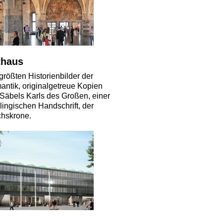
thaus
größten Historienbilder der
ntik, originalgetreue Kopien
Säbels Karls des Großen, einer
lingischen Handschrift, der
chskrone.