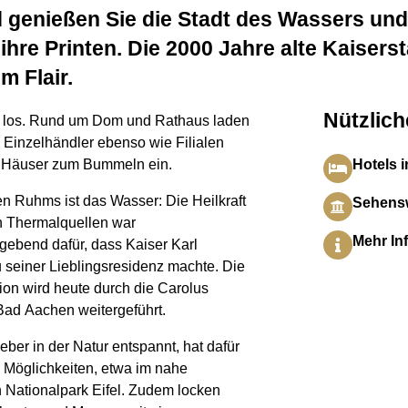
d genießen Sie die Stadt des Wassers und
hre Printen. Die 2000 Jahre alte Kaiserst
m Flair.
Nützlich
l los. Rund um Dom und Rathaus laden
 Einzelhändler ebenso wie Filialen
 Häuser zum Bummeln ein.
Hotels 
en Ruhms ist das Wasser: Die Heilkraft
Sehensw
n Thermalquellen war
Mehr In
gebend dafür, dass Kaiser Karl
 seiner Lieblingsresidenz machte. Die
ion wird heute durch die Carolus
ad Aachen weitergeführt.
ieber in der Natur entspannt, hat dafür
 Möglichkeiten, etwa im nahe
 Nationalpark Eifel. Zudem locken