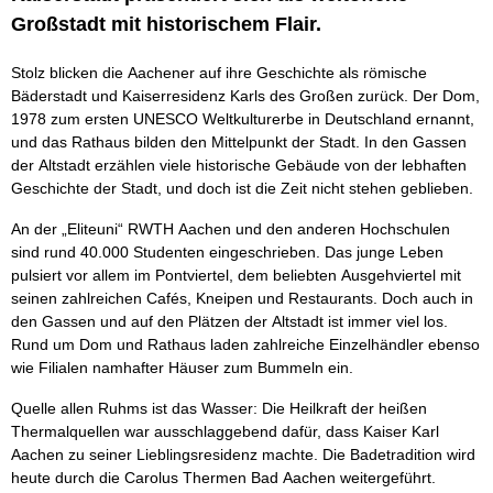
Großstadt mit historischem Flair.
Stolz blicken die Aachener auf ihre Geschichte als römische
Bäderstadt und Kaiserresidenz Karls des Großen zurück. Der Dom,
1978 zum ersten UNESCO Weltkulturerbe in Deutschland ernannt,
und das Rathaus bilden den Mittelpunkt der Stadt. In den Gassen
der Altstadt erzählen viele historische Gebäude von der lebhaften
Geschichte der Stadt, und doch ist die Zeit nicht stehen geblieben.
An der „Eliteuni“ RWTH Aachen und den anderen Hochschulen
sind rund 40.000 Studenten eingeschrieben. Das junge Leben
pulsiert vor allem im Pontviertel, dem beliebten Ausgehviertel mit
seinen zahlreichen Cafés, Kneipen und Restaurants. Doch auch in
den Gassen und auf den Plätzen der Altstadt ist immer viel los.
Rund um Dom und Rathaus laden zahlreiche Einzelhändler ebenso
wie Filialen namhafter Häuser zum Bummeln ein.
Quelle allen Ruhms ist das Wasser: Die Heilkraft der heißen
Thermalquellen war ausschlaggebend dafür, dass Kaiser Karl
Aachen zu seiner Lieblingsresidenz machte. Die Badetradition wird
heute durch die Carolus Thermen Bad Aachen weitergeführt.