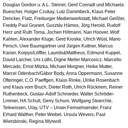
Douglas Gordon u. A.L. Steiner, Gerd Conradt und Michaela
Buescher, Holger Czukay, Lutz Dammbeck, Klaus Peter
Dencker, Flatz, Freiburger Medienwerkstatt, Michael Geißler,
Freddy Paul Grunert, Gusztáv Hámos, Jörg Herold, Rudolf
Herz und Ruth Toma, Jochen Hiltmann, Nan Hoover, Wolf
Kahlen, Alexander Kluge, Gerd Kroske, Ulrich Wüst, Mario
Persch, Uwe Baumgartner und Jürgen Kuttner, Marcus
Kaiser, Korpys/Löffler, Laurids&Mattheus, Edmund Kuppel,
David Larcher, Urs Lüthi, Digne Meller Marcovicz, Marcello
Mercado, Ernst Mitzka, Michael Morgner, Heike Mutter,
Marcel Odenbach/Gábor Body, Anna Oppermann, Susanne
Ofteringer, C.O. Paeffgen, Klaus Rinke, Ulrike Rosenbach
und Klaus vom Bruch, Dieter Roth, Ulrich Rückriem, Reiner
Ruthenbeck, Gustav-Adolf Schroeder, Walter Schröder-
Limmer, HA Schult, Gerry Schum, Wolfgang Stoerchle,
Telewissen, Ulay, UTV – Unser Fernsehsender, Franz
Erhard Walther, Peter Weibel, Ursula Wevers, Paul
Wiersbinski, Regina Wyrwoll