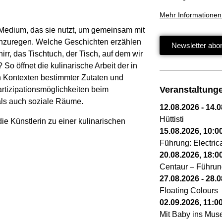
Mehr Informationen
 Medium, das sie nutzt, um gemeinsam mit
anzuregen. Welche Geschichten erzählen
Newsletter abo
rr, das Tischtuch, der Tisch, auf dem wir
o öffnet die kulinarische Arbeit der in
en Kontexten bestimmter Zutaten und
Veranstaltung
rtizipationsmöglichkeiten beim
ls auch soziale Räume.
12.08.2026
-
14.0
Hüttisti
die Künstlerin zu einer kulinarischen
15.08.2026
,
10:0
Führung: Electri
20.08.2026
,
18:0
Centaur – Führun
27.08.2026
-
28.0
Floating Colours
02.09.2026
,
11:0
Mit Baby ins Mu