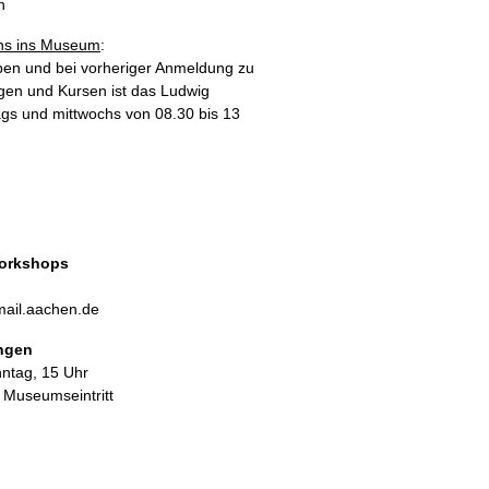
n
s ins Museum
:
en und bei vorheriger Anmeldung zu
gen und Kursen ist das Ludwig
gs und mittwochs von 08.30 bis 13
orkshops
ail.aachen.de
ungen
nntag, 15 Uhr
. Museumseintritt