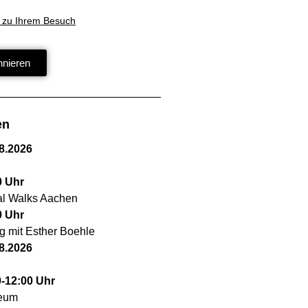
 zu Ihrem Besuch
nnieren
en
8.2026
0
Uhr
cal Walks Aachen
0
Uhr
g mit Esther Boehle
8.2026
0
-
12:00
Uhr
seum