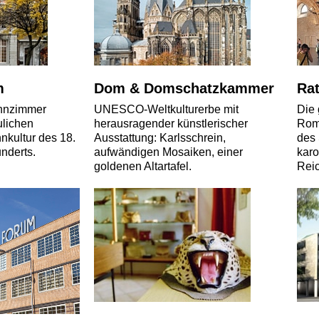
m
Dom & Domschatzkammer
Ra
hnzimmer
UNESCO-Weltkulturerbe mit
Die 
ulichen
herausragender künstlerischer
Roma
nkultur des 18.
Ausstattung: Karlsschrein,
des 
nderts.
aufwändigen Mosaiken, einer
karo
goldenen Altartafel.
Rei