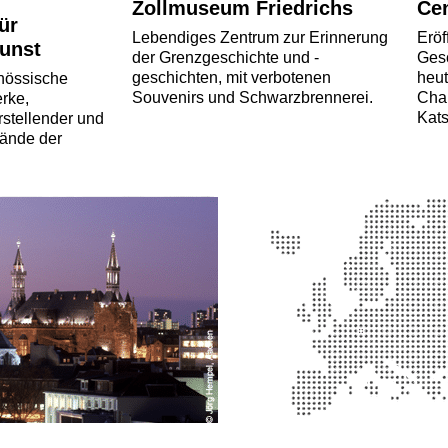
Zollmuseum Friedrichs
Ce
ür
Lebendiges Zentrum zur Erinnerung
Erö
Kunst
der Grenzgeschichte und -
Gesc
geschichten, mit verbotenen
heut
enössische
Souvenirs und Schwarzbrennerei.
Cha
rke,
Kats
stellender und
tände der