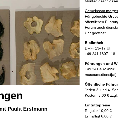
Montag geschlosse
Gemeinsam morgen
Für gebuchte Grupp
öffentlichen Führun
Forum auch diensta
Uhr geöffnet.
Bibliothek
Di–Fr 13–17 Uhr
+49 241 1807 118
Führungen und W
+49 241 432 4998
museumsdienst[at]m
Öffentliche Führ
Jeden 2. und 4. So
ungen
Kosten: 3,00 € zzgl
Eintrittspreise
 mit Paula Erstmann
Regulär 10,00 €
Ermäßigt 6,00 €