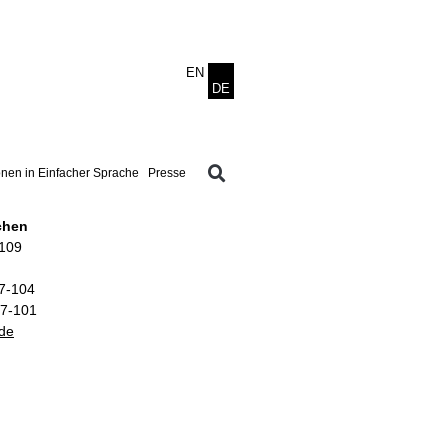
onen in Einfacher Sprache
Presse
chen
–109
07-104
07-101
.de