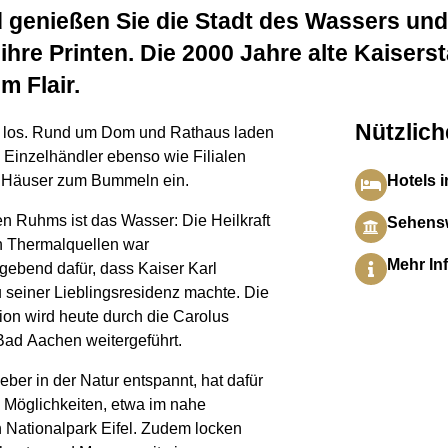
d genießen Sie die Stadt des Wassers und
hre Printen. Die 2000 Jahre alte Kaiserst
m Flair.
Nützlich
l los. Rund um Dom und Rathaus laden
 Einzelhändler ebenso wie Filialen
 Häuser zum Bummeln ein.
Hotels 
en Ruhms ist das Wasser: Die Heilkraft
Sehensw
n Thermalquellen war
Mehr In
gebend dafür, dass Kaiser Karl
 seiner Lieblingsresidenz machte. Die
ion wird heute durch die Carolus
ad Aachen weitergeführt.
ieber in der Natur entspannt, hat dafür
 Möglichkeiten, etwa im nahe
 Nationalpark Eifel. Zudem locken