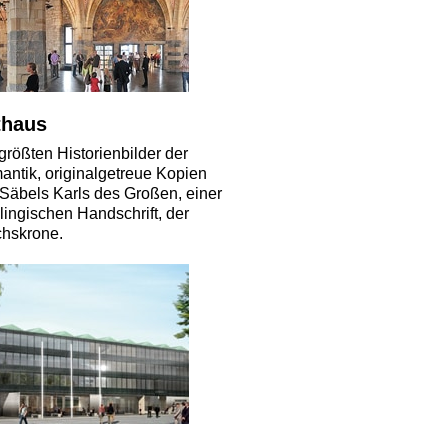
thaus
größten Historienbilder der
ntik, originalgetreue Kopien
Säbels Karls des Großen, einer
lingischen Handschrift, der
chskrone.