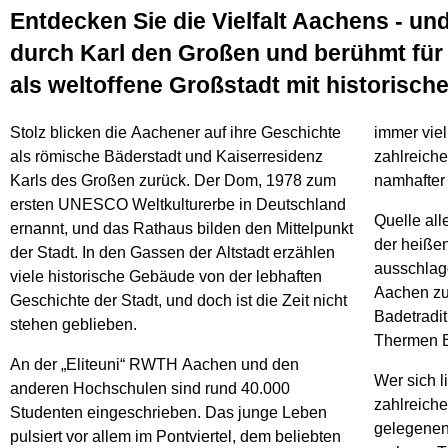
Entdecken Sie die Vielfalt Aachens - un
durch Karl den Großen und berühmt für i
als weltoffene Großstadt mit historische
Stolz blicken die Aachener auf ihre Geschichte
immer vie
als römische Bäderstadt und Kaiserresidenz
zahlreiche
Karls des Großen zurück. Der Dom, 1978 zum
namhafter
ersten UNESCO Weltkulturerbe in Deutschland
Quelle all
ernannt, und das Rathaus bilden den Mittelpunkt
der heiße
der Stadt. In den Gassen der Altstadt erzählen
ausschlag
viele historische Gebäude von der lebhaften
Aachen zu
Geschichte der Stadt, und doch ist die Zeit nicht
Badetradit
stehen geblieben.
Thermen B
An der „Eliteuni“ RWTH Aachen und den
Wer sich l
anderen Hochschulen sind rund 40.000
zahlreiche
Studenten eingeschrieben. Das junge Leben
gelegenen
pulsiert vor allem im Pontviertel, dem beliebten