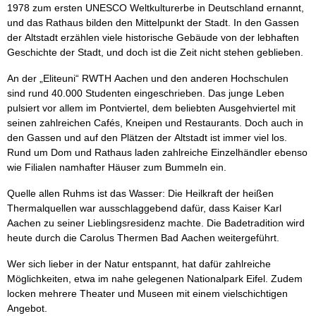
1978 zum ersten UNESCO Weltkulturerbe in Deutschland ernannt,
und das Rathaus bilden den Mittelpunkt der Stadt. In den Gassen
der Altstadt erzählen viele historische Gebäude von der lebhaften
Geschichte der Stadt, und doch ist die Zeit nicht stehen geblieben.
An der „Eliteuni“ RWTH Aachen und den anderen Hochschulen
sind rund 40.000 Studenten eingeschrieben. Das junge Leben
pulsiert vor allem im Pontviertel, dem beliebten Ausgehviertel mit
seinen zahlreichen Cafés, Kneipen und Restaurants. Doch auch in
den Gassen und auf den Plätzen der Altstadt ist immer viel los.
Rund um Dom und Rathaus laden zahlreiche Einzelhändler ebenso
wie Filialen namhafter Häuser zum Bummeln ein.
Quelle allen Ruhms ist das Wasser: Die Heilkraft der heißen
Thermalquellen war ausschlaggebend dafür, dass Kaiser Karl
Aachen zu seiner Lieblingsresidenz machte. Die Badetradition wird
heute durch die Carolus Thermen Bad Aachen weitergeführt.
Wer sich lieber in der Natur entspannt, hat dafür zahlreiche
Möglichkeiten, etwa im nahe gelegenen Nationalpark Eifel. Zudem
locken mehrere Theater und Museen mit einem vielschichtigen
Angebot.