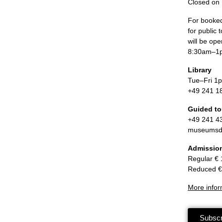
Closed on
For booked
for public
will be o
8:30am–1
Library
Tue–Fri 
+49 241 1
Guided t
+49 241 4
museumsdi
Admissio
Regular € 
Reduced €
More infor
Subscr