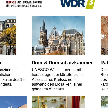
m
Dom & Domschatzkammer
Ra
hnzimmer
UNESCO-Weltkulturerbe mit
Die 
ulichen
herausragender künstlerischer
Roma
nkultur des 18.
Ausstattung: Karlsschrein,
des 
nderts.
aufwändigen Mosaiken, einer
karo
goldenen Altartafel.
Rei