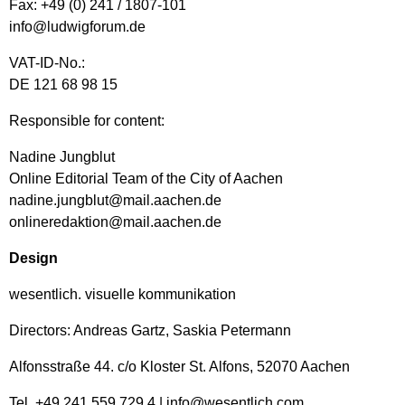
Fax: +49 (0) 241 / 1807-101
info@ludwigforum.de
VAT-ID-No.:
DE 121 68 98 15
Responsible for content:
Nadine Jungblut
Online Editorial Team of the City of Aachen
nadine.jungblut@mail.aachen.de
onlineredaktion@mail.aachen.de
Design
wesentlich. visuelle kommunikation
Directors: Andreas Gartz, Saskia Petermann
Alfonsstraße 44. c/o Kloster St. Alfons, 52070 Aachen
Tel. +49 241 559 729 4 |
info@wesentlich.com