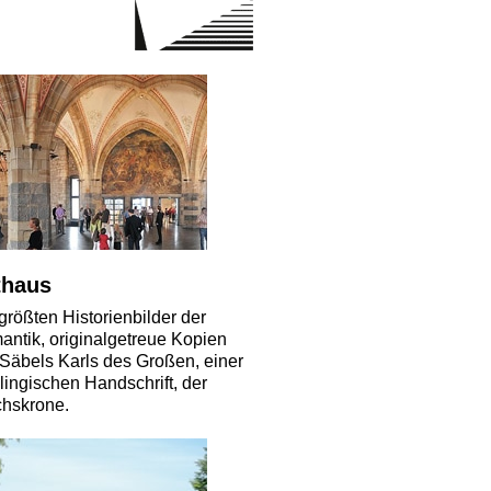
thaus
größten Historienbilder der
ntik, originalgetreue Kopien
Säbels Karls des Großen, einer
lingischen Handschrift, der
chskrone.