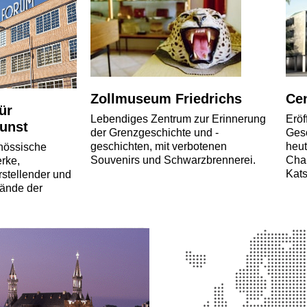
Zollmuseum Friedrichs
Ce
ür
Lebendiges Zentrum zur Erinnerung
Erö
Kunst
der Grenzgeschichte und -
Gesc
geschichten, mit verbotenen
heut
enössische
Souvenirs und Schwarzbrennerei.
Cha
rke,
Kats
stellender und
tände der