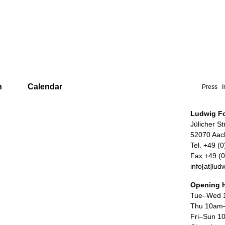
n
Calendar
Press
Ludwig F
Jülicher S
52070 Aac
Tel. +49 (
Fax +49 (
info[at]lu
Opening 
Tue–Wed 
Thu 10am
Fri–Sun 