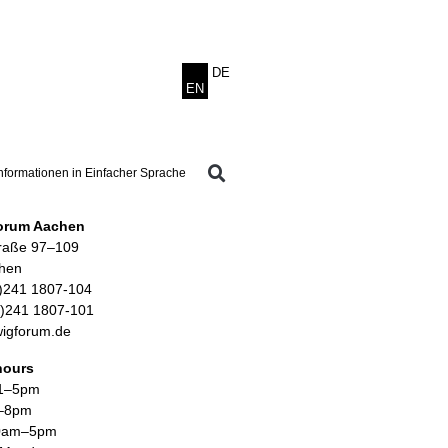
Informationen in Einfacher Sprache
orum Aachen
traße 97–109
hen
0)241 1807-104
0)241 1807-101
dwigforum.de
hours
1–5pm
–8pm
10am–5pm