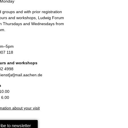
 Monday
 groups and with prior registration
 tours and workshops, Ludwig Forum
pen Thursdays and Wednesdays from
pm.
1pm–5pm
807 118
ours and workshops
32 4998
enst[at]mail.aachen.de
n
10.00
 6.00
mation about your visit
ibe to newsletter