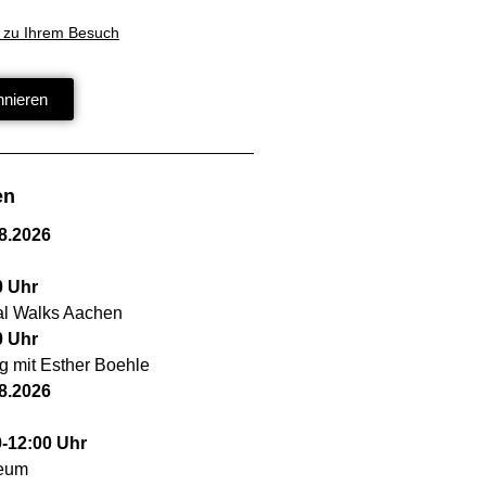
 zu Ihrem Besuch
nnieren
en
8.2026
0
Uhr
cal Walks Aachen
0
Uhr
g mit Esther Boehle
8.2026
0
-
12:00
Uhr
seum