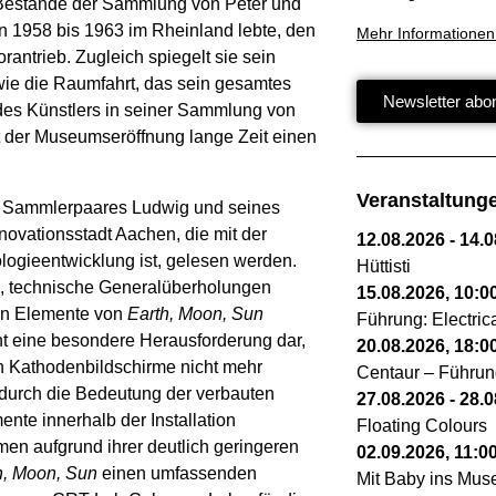
 Bestände der Sammlung von Peter und
on 1958 bis 1963 im Rheinland lebte, den
Mehr Informationen
antrieb. Zugleich spiegelt sie sein
wie die Raumfahrt, das sein gesamtes
Newsletter abo
des Künstlers in seiner Sammlung von
t der Museumseröffnung lange Zeit einen
Veranstaltung
n Sammlerpaares Ludwig und seines
novationsstadt Aachen, die mit der
12.08.2026
-
14.0
ogieentwicklung ist, gelesen werden.
Hüttisti
e, technische Generalüberholungen
15.08.2026
,
10:0
len Elemente von
Earth, Moon, Sun
Führung: Electri
icht eine besondere Herausforderung dar,
20.08.2026
,
18:0
n Kathodenbildschirme nicht mehr
Centaur – Führun
 durch die Bedeutung der verbauten
27.08.2026
-
28.0
nte innerhalb der Installation
Floating Colours
en aufgrund ihrer deutlich geringeren
02.09.2026
,
11:0
h, Moon, Sun
einen umfassenden
Mit Baby ins Mu