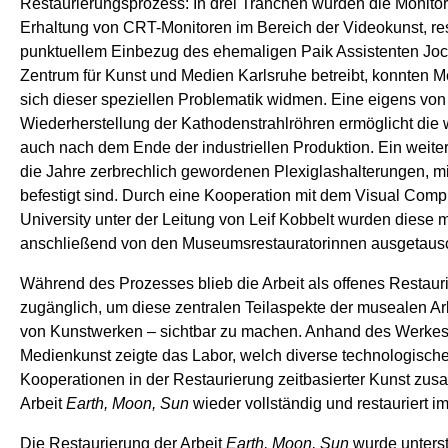
Restaurierungsprozess: In drei Tranchen wurden die Monito
Erhaltung von CRT-Monitoren im Bereich der Videokunst, rest
punktuellem Einbezug des ehemaligen Paik Assistenten Jo
Zentrum für Kunst und Medien Karlsruhe betreibt, konnten 
sich dieser speziellen Problematik widmen. Eine eigens von
Wiederherstellung der Kathodenstrahlröhren ermöglicht die 
auch nach dem Ende der industriellen Produktion. Ein weiter
die Jahre zerbrechlich gewordenen Plexiglashalterungen, 
befestigt sind. Durch eine Kooperation mit dem Visual Com
University unter der Leitung von Leif Kobbelt wurden diese m
anschließend von den Museumsrestauratorinnen ausgetausc
Während des Prozesses blieb die Arbeit als offenes Restaur
zugänglich, um diese zentralen Teilaspekte der musealen Ar
von Kunstwerken – sichtbar zu machen. Anhand des Werkes 
Medienkunst zeigte das Labor, welch diverse technologische
Kooperationen in der Restaurierung zeitbasierter Kunst zu
Arbeit
Earth, Moon, Sun
wieder vollständig und restauriert
Die Restaurierung der Arbeit
Earth, Moon, Sun
wurde unterst