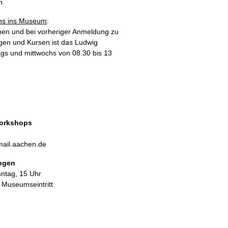
n
s ins Museum
:
en und bei vorheriger Anmeldung zu
gen und Kursen ist das Ludwig
gs und mittwochs von 08.30 bis 13
orkshops
ail.aachen.de
ungen
nntag, 15 Uhr
. Museumseintritt