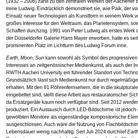
(1932 – 2006) zählt zu den zentralen Werken der Aachener
Irene Ludwig. Eindrücklich demonstriert sie, wie Paik, der v
Einsatz neuer Technologien als Kunstform in seinem Werk vor
großes Interesse für den Weltraum, das Planetensystem, so
Schaffen durchzog. 1991 von Peter Ludwig als erstes Werk 
der Düsseldorfer Galerie Hans Mayer erworben, hatte es sei
prominenten Platz im Lichtturm des Ludwig Forum inne.
Earth, Moon, Sun
kann sowohl als Symbol des progressive
Interesses an zeitgenössischer Medienkunst, als auch der In
RWTH Aachen University ein führender Standort von Technol
Grundsätzlich lässt sich Medienkunst nur durch regelmäßig
erhalten. Mit den 81 Röhrenfernsehern, die in die skulptura
eingebettet sind, stellt diese Arbeit aus restauratorischer S
da Ersatzgeräte kaum noch verfügbar sind. Seit 2012 werde
produziert. Ein Austausch durch LED-Bildschirme ist jedoch
gewölbten Monitore als eigenständige kompositorische Eleme
ausgeschlossen. Auch wäre die Nutzung von Flachbildschirm
Lebensdauer wenig nachhaltig. Seit Juli 2024 durchlief
Eart