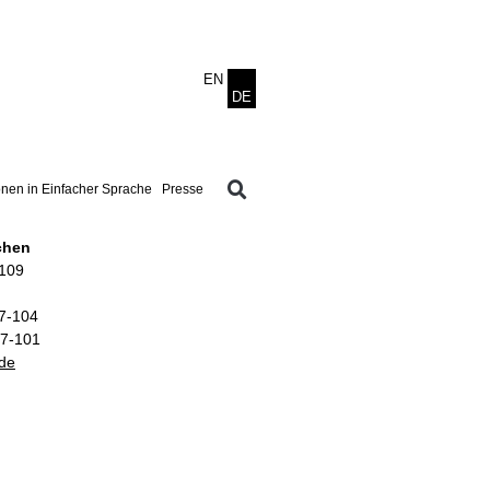
onen in Einfacher Sprache
Presse
chen
–109
07-104
07-101
.de