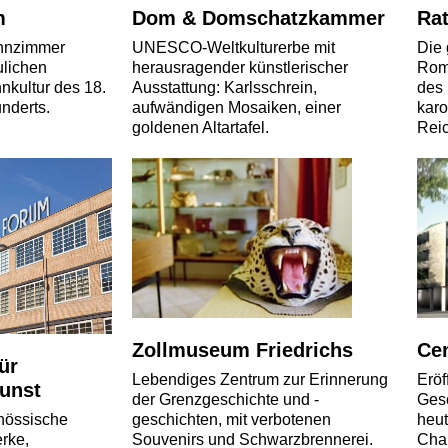
m
Dom & Domschatzkammer
Ra
hnzimmer
UNESCO-Weltkulturerbe mit
Die 
ulichen
herausragender künstlerischer
Roma
nkultur des 18.
Ausstattung: Karlsschrein,
des 
nderts.
aufwändigen Mosaiken, einer
karo
goldenen Altartafel.
Rei
Zollmuseum Friedrichs
Ce
ür
Lebendiges Zentrum zur Erinnerung
Erö
Kunst
der Grenzgeschichte und -
Gesc
geschichten, mit verbotenen
heut
enössische
Souvenirs und Schwarzbrennerei.
Cha
rke,