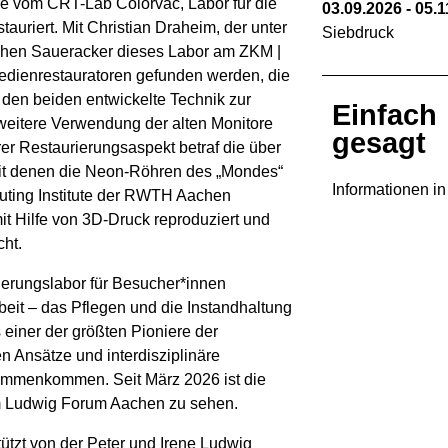
re vom CRT-Lab Colorvac, Labor für die
03.09.2026
-
05.1
auriert. Mit Christian Draheim, der unter
Siebdruck
chen Saueracker dieses Labor am ZKM |
Medienrestauratoren gefunden werden, die
 den beiden entwickelte Technik zur
Einfach
weitere Verwendung der alten Monitore
gesagt
er Restaurierungsaspekt betraf die über
mit denen die Neon-Röhren des „Mondes“
Informationen i
puting Institute der RWTH Aachen
it Hilfe von 3D-Druck reproduziert und
ht.
ierungslabor für Besucher*innen
beit – das Pflegen und die Instandhaltung
einer der größten Pioniere der
n Ansätze und interdisziplinäre
sammenkommen. Seit März 2026 ist die
 im Ludwig Forum Aachen zu sehen.
ützt von der Peter und Irene Ludwig