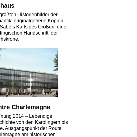
thaus
größten Historienbilder der
ntik, originalgetreue Kopien
Säbels Karls des Großen, einer
lingischen Handschrift, der
chskrone.
ntre Charlemagne
ffnung 2014 – Lebendige
hichte von den Karolingern bis
e. Ausgangspunkt der Route
rlemagne am historischen