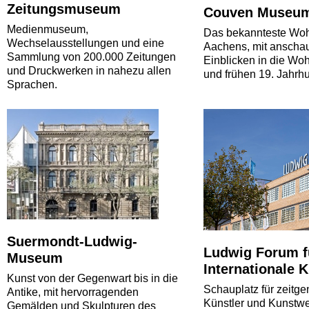
Zeitungsmuseum
Couven Museu
Medienmuseum,
Das bekannteste Wo
Wechselausstellungen und eine
Aachens, mit anscha
Sammlung von 200.000 Zeitungen
Einblicken in die Woh
und Druckwerken in nahezu allen
und frühen 19. Jahrhu
Sprachen.
Suermondt-Ludwig-
Ludwig Forum f
Museum
Internationale 
Kunst von der Gegenwart bis in die
Schauplatz für zeitg
Antike, mit hervorragenden
Künstler und Kunstwe
Gemälden und Skulpturen des