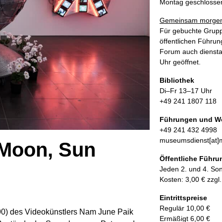
Montag geschlosse
Gemeinsam morgen
Für gebuchte Grupp
öffentlichen Führun
Forum auch diensta
Uhr geöffnet.
Bibliothek
Di–Fr 13–17 Uhr
+49 241 1807 118
Führungen und W
+49 241 432 4998
museumsdienst[at]m
 Moon, Sun
Öffentliche Führ
Jeden 2. und 4. So
Kosten: 3,00 € zzgl
Eintrittspreise
Regulär 10,00 €
0) des Videokünstlers Nam June Paik
Ermäßigt 6,00 €