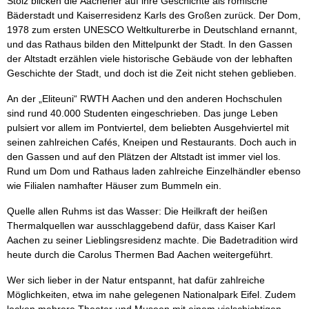
Stolz blicken die Aachener auf ihre Geschichte als römische
Bäderstadt und Kaiserresidenz Karls des Großen zurück. Der Dom,
1978 zum ersten UNESCO Weltkulturerbe in Deutschland ernannt,
und das Rathaus bilden den Mittelpunkt der Stadt. In den Gassen
der Altstadt erzählen viele historische Gebäude von der lebhaften
Geschichte der Stadt, und doch ist die Zeit nicht stehen geblieben.
An der „Eliteuni“ RWTH Aachen und den anderen Hochschulen
sind rund 40.000 Studenten eingeschrieben. Das junge Leben
pulsiert vor allem im Pontviertel, dem beliebten Ausgehviertel mit
seinen zahlreichen Cafés, Kneipen und Restaurants. Doch auch in
den Gassen und auf den Plätzen der Altstadt ist immer viel los.
Rund um Dom und Rathaus laden zahlreiche Einzelhändler ebenso
wie Filialen namhafter Häuser zum Bummeln ein.
Quelle allen Ruhms ist das Wasser: Die Heilkraft der heißen
Thermalquellen war ausschlaggebend dafür, dass Kaiser Karl
Aachen zu seiner Lieblingsresidenz machte. Die Badetradition wird
heute durch die Carolus Thermen Bad Aachen weitergeführt.
Wer sich lieber in der Natur entspannt, hat dafür zahlreiche
Möglichkeiten, etwa im nahe gelegenen Nationalpark Eifel. Zudem