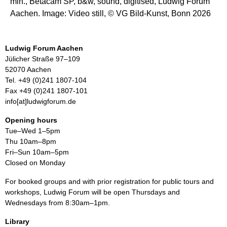
min., Betacam SP, b&w, sound, digitised, Ludwig Forum
Aachen. Image: Video still, © VG Bild-Kunst, Bonn 2026
Ludwig Forum Aachen
Jülicher Straße 97–109
52070 Aachen
Tel. +49 (0)241 1807-104
Fax +49 (0)241 1807-101
info[at]ludwigforum.de
Opening hours
Tue–Wed 1–5pm
Thu 10am–8pm
Fri–Sun 10am–5pm
Closed on Monday
For booked groups and with prior registration for public tours and
workshops, Ludwig Forum will be open Thursdays and
Wednesdays from 8:30am–1pm.
Library