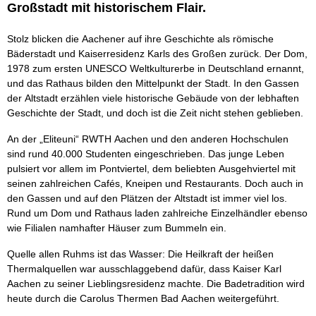
Großstadt mit historischem Flair.
Stolz blicken die Aachener auf ihre Geschichte als römische
Bäderstadt und Kaiserresidenz Karls des Großen zurück. Der Dom,
1978 zum ersten UNESCO Weltkulturerbe in Deutschland ernannt,
und das Rathaus bilden den Mittelpunkt der Stadt. In den Gassen
der Altstadt erzählen viele historische Gebäude von der lebhaften
Geschichte der Stadt, und doch ist die Zeit nicht stehen geblieben.
An der „Eliteuni“ RWTH Aachen und den anderen Hochschulen
sind rund 40.000 Studenten eingeschrieben. Das junge Leben
pulsiert vor allem im Pontviertel, dem beliebten Ausgehviertel mit
seinen zahlreichen Cafés, Kneipen und Restaurants. Doch auch in
den Gassen und auf den Plätzen der Altstadt ist immer viel los.
Rund um Dom und Rathaus laden zahlreiche Einzelhändler ebenso
wie Filialen namhafter Häuser zum Bummeln ein.
Quelle allen Ruhms ist das Wasser: Die Heilkraft der heißen
Thermalquellen war ausschlaggebend dafür, dass Kaiser Karl
Aachen zu seiner Lieblingsresidenz machte. Die Badetradition wird
heute durch die Carolus Thermen Bad Aachen weitergeführt.