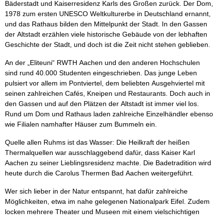
Bäderstadt und Kaiserresidenz Karls des Großen zurück. Der Dom,
1978 zum ersten UNESCO Weltkulturerbe in Deutschland ernannt,
und das Rathaus bilden den Mittelpunkt der Stadt. In den Gassen
der Altstadt erzählen viele historische Gebäude von der lebhaften
Geschichte der Stadt, und doch ist die Zeit nicht stehen geblieben.
An der „Eliteuni“ RWTH Aachen und den anderen Hochschulen
sind rund 40.000 Studenten eingeschrieben. Das junge Leben
pulsiert vor allem im Pontviertel, dem beliebten Ausgehviertel mit
seinen zahlreichen Cafés, Kneipen und Restaurants. Doch auch in
den Gassen und auf den Plätzen der Altstadt ist immer viel los.
Rund um Dom und Rathaus laden zahlreiche Einzelhändler ebenso
wie Filialen namhafter Häuser zum Bummeln ein.
Quelle allen Ruhms ist das Wasser: Die Heilkraft der heißen
Thermalquellen war ausschlaggebend dafür, dass Kaiser Karl
Aachen zu seiner Lieblingsresidenz machte. Die Badetradition wird
heute durch die Carolus Thermen Bad Aachen weitergeführt.
Wer sich lieber in der Natur entspannt, hat dafür zahlreiche
Möglichkeiten, etwa im nahe gelegenen Nationalpark Eifel. Zudem
locken mehrere Theater und Museen mit einem vielschichtigen