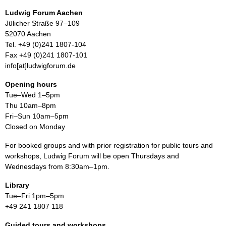
Ludwig Forum Aachen
Jülicher Straße 97–109
52070 Aachen
Tel. +49 (0)241 1807-104
Fax +49 (0)241 1807-101
info[at]ludwigforum.de
Opening hours
Tue–Wed 1–5pm
Thu 10am–8pm
Fri–Sun 10am–5pm
Closed on Monday
For booked groups and with prior registration for public tours and
workshops, Ludwig Forum will be open Thursdays and
Wednesdays from 8:30am–1pm.
Library
Tue–Fri 1pm–5pm
+49 241 1807 118
Guided tours and workshops