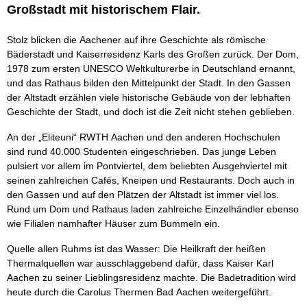
Großstadt mit historischem Flair.
Stolz blicken die Aachener auf ihre Geschichte als römische
Bäderstadt und Kaiserresidenz Karls des Großen zurück. Der Dom,
1978 zum ersten UNESCO Weltkulturerbe in Deutschland ernannt,
und das Rathaus bilden den Mittelpunkt der Stadt. In den Gassen
der Altstadt erzählen viele historische Gebäude von der lebhaften
Geschichte der Stadt, und doch ist die Zeit nicht stehen geblieben.
An der „Eliteuni“ RWTH Aachen und den anderen Hochschulen
sind rund 40.000 Studenten eingeschrieben. Das junge Leben
pulsiert vor allem im Pontviertel, dem beliebten Ausgehviertel mit
seinen zahlreichen Cafés, Kneipen und Restaurants. Doch auch in
den Gassen und auf den Plätzen der Altstadt ist immer viel los.
Rund um Dom und Rathaus laden zahlreiche Einzelhändler ebenso
wie Filialen namhafter Häuser zum Bummeln ein.
Quelle allen Ruhms ist das Wasser: Die Heilkraft der heißen
Thermalquellen war ausschlaggebend dafür, dass Kaiser Karl
Aachen zu seiner Lieblingsresidenz machte. Die Badetradition wird
heute durch die Carolus Thermen Bad Aachen weitergeführt.